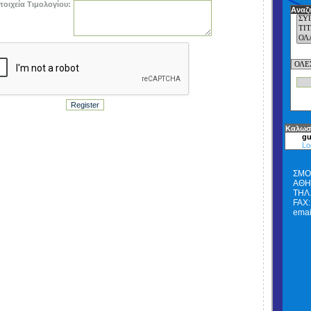
τοιχεία Τιμολογίου:
Αναζ
Καλωσ
gu
Lo
ΣΜΟ
ΑΘΗΝ
ΤΗΛ.
FAX:
emai