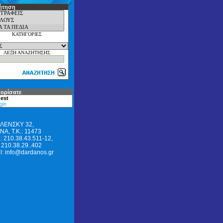
ήτηση
ΚΑΤΗΓΟΡΙΕΣ
ΛΕΞΗ ΑΝΑΖΗΤΗΣΗΣ
ορίσατε
est
gin
ΛΕΝΣΚΥ 32,
Α, Τ.Κ.: 11473
: 210.38.43.511-12,
 210.38.29..402
l: info@dardanos.gr