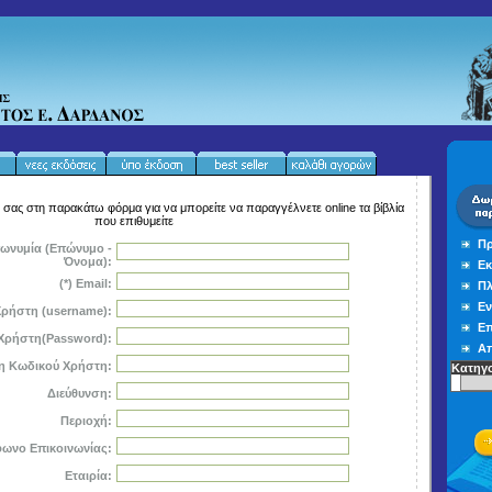
α σας στη παρακάτω φόρμα
για να μπορείτε να παραγγέλνετε
online
τα βίβλία
που επιθυμείτε
Πρ
πωνυμία (Επώνυμο -
Όνομα):
Εκ
(*) Email:
Πλ
Εν
Χρήστη (username):
Επ
 Χρήστη(Password):
Απ
η Κωδικού Χρήστη:
Κατηγο
Διεύθυνση:
Περιοχή:
ωνο Επικοινωνίας:
Εταιρία: