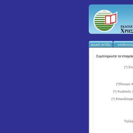
Συμπληρώστε τα στοιχεί
(*) Ε
(*)Όνομα 
(*) Κωδικός
(*) Επανάληψ
Τηλέφ