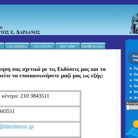
τηση σας σχετικά με τις Εκδόσεις μας και τα
Πρ
ρείτε να εποικοινωνήσετε μαζί μας ως εξής:
Εκ
Πλ
Εν
Επ
 κέντρο: 210 3843511
Απ
Κατηγο
843511
o@dardanos.gr