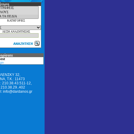
ήτηση
ΚΑΤΗΓΟΡΙΕΣ
ΛΕΞΗ ΑΝΑΖΗΤΗΣΗΣ
ορίσατε
est
gin
ΛΕΝΣΚΥ 32,
Α, Τ.Κ.: 11473
: 210.38.43.511-12,
 210.38.29..402
l: info@dardanos.gr