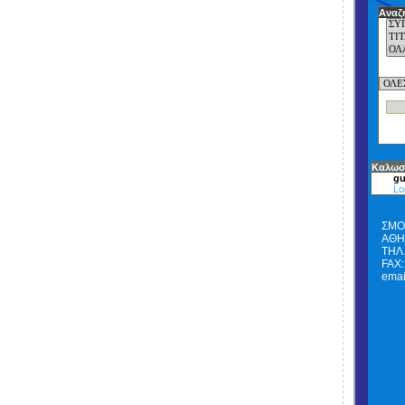
Αναζ
Καλωσ
gu
Lo
ΣΜΟ
ΑΘΗΝ
ΤΗΛ.
FAX:
emai