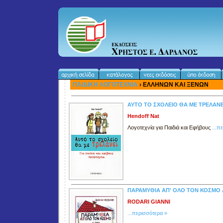
ΠΑΙΔΙΚΗ ΛΟΓΟΤΕΧΝΙΑ
› ΕΛΛΗΝΩΝ ΚΑΙ ΞΕΝΩΝ
ΑΥΤΟ ΤΟ ΣΧΟΛΕΙΟ ΘΑ ΜΕ ΤΡΕΛΑΝΕ
Hendoff Nat
Λογοτεχνία για Παιδιά και Εφήβους
...π
ΠΑΡΑΜΥΘΙΑ ΑΠ' ΟΛΟ ΤΟΝ ΚΟΣΜΟ 
RODARI GIANNI
...περισσότερα »