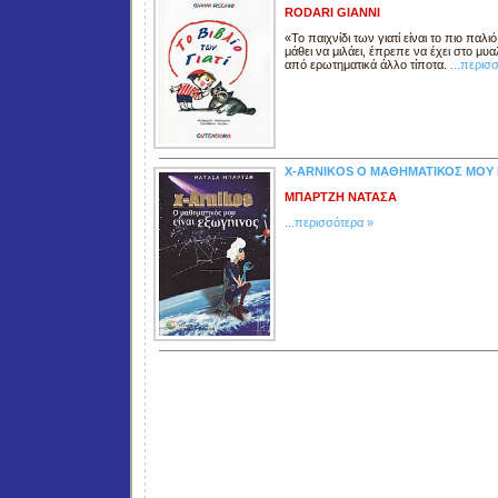
RODARI GIANNI
«Το παιχνίδι των γιατί είναι το πιο πα
μάθει να μιλάει, έπρεπε να έχει στο μυ
από ερωτηματικά άλλο τίποτα.
...περισ
X-ARNIKOS Ο ΜΑΘΗΜΑΤΙΚΟΣ ΜΟΥ 
ΜΠΑΡΤΖΗ ΝΑΤΑΣΑ
...περισσότερα »