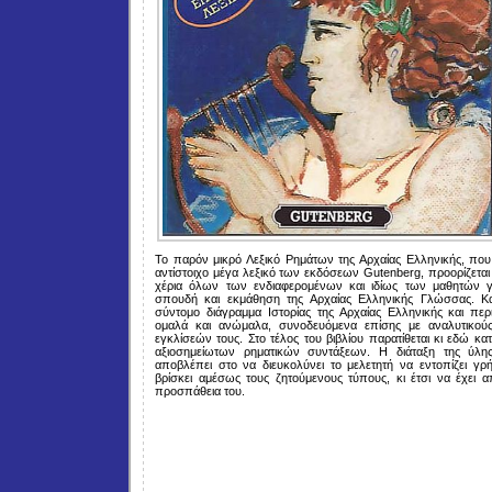
Το παρόν μικρό Λεξικό Ρημάτων της Αρχαίας Ελληνικής, πο
αντίστοιχο μέγα λεξικό των εκδόσεων Gutenberg, προορίζεται
χέρια όλων των ενδιαφερομένων και ιδίως των μαθητών γι
σπουδή και εκμάθηση της Αρχαίας Ελληνικής Γλώσσας. Κα
σύντομο διάγραμμα Ιστορίας της Αρχαίας Ελληνικής και περ
ομαλά και ανώμαλα, συνοδευόμενα επίσης με αναλυτικού
εγκλίσεών τους. Στο τέλος του βιβλίου παρατίθεται κι εδώ 
αξιοσημείωτων ρηματικών συντάξεων. Η διάταξη της ύλη
αποβλέπει στο να διευκολύνει το μελετητή να εντοπίζει γρ
βρίσκει αμέσως τους ζητούμενους τύπους, κι έτσι να έχει 
προσπάθεια του.