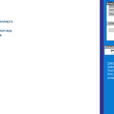
Αναζ
ΛΛΟΝ(17)
ΛΟΓΙΑ(6)
ΙΑ
Καλωσ
gu
Lo
ΣΜΟ
ΑΘΗΝ
ΤΗΛ.
FAX:
emai