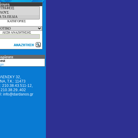
ήτηση
ΚΑΤΗΓΟΡΙΕΣ
ΛΕΞΗ ΑΝΑΖΗΤΗΣΗΣ
ορίσατε
est
gin
ΛΕΝΣΚΥ 32,
Α, Τ.Κ.: 11473
: 210.38.43.511-12,
 210.38.29..402
l: info@dardanos.gr