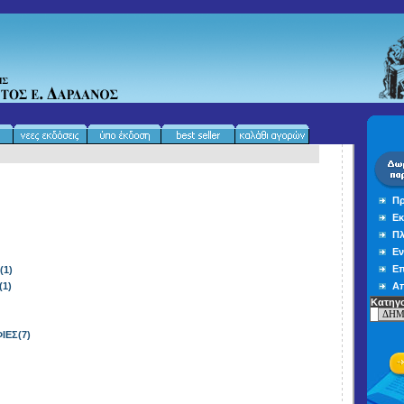
Πρ
Εκ
Πλ
Εν
Επ
(1)
1)
Απ
Κατηγο
ΙΕΣ(7)